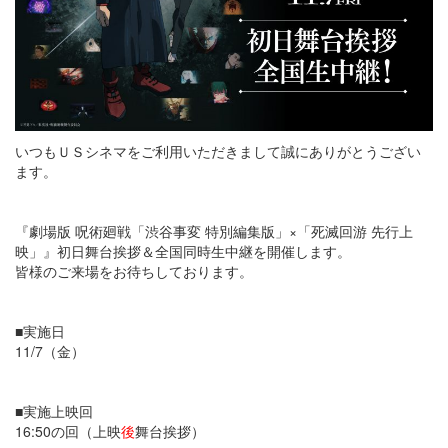
いつもＵＳシネマをご利用いただきまして誠にありがとうござい
ます。
『劇場版 呪術廻戦「渋谷事変 特別編集版」×「死滅回游 先行上
映」』初日舞台挨拶＆全国同時生中継を開催します。
皆様のご来場をお待ちしております。
■実施日
11/7（金）
■実施上映回
16:50の回（上映
後
舞台挨拶）