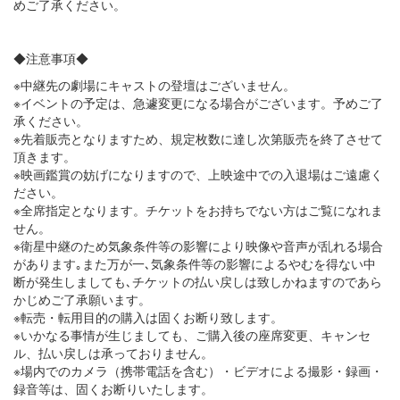
めご了承ください。
◆注意事項◆
※中継先の劇場にキャストの登壇はございません。
※イベントの予定は、急遽変更になる場合がございます。予めご了
承ください。
※先着販売となりますため、規定枚数に達し次第販売を終了させて
頂きます。
※映画鑑賞の妨げになりますので、上映途中での入退場はご遠慮く
ださい。
※全席指定となります。チケットをお持ちでない方はご覧になれま
せん。
※衛星中継のため気象条件等の影響により映像や音声が乱れる場合
があります｡また万が一､気象条件等の影響によるやむを得ない中
断が発生しましても､チケットの払い戻しは致しかねますのであら
かじめご了承願います。
※転売・転用目的の購入は固くお断り致します。
※いかなる事情が生じましても、ご購入後の座席変更、キャンセ
ル、払い戻しは承っておりません。
※場内でのカメラ（携帯電話を含む）・ビデオによる撮影・録画・
録音等は、固くお断りいたします。