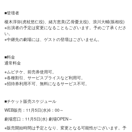
■登壇者
榎木淳弥(虎杖悠仁役)、緒方恵美(乙骨憂太役)、浪川大輔(脹相役)
※出演者の予定は変更になることもございます。予めご了承くださ
い。
※中継先の劇場には、ゲストの登壇はございません。
■料金
通常料金
※ムビチケ、前売券使用可。
※各種割引、サービスプライスなど利用可。
※招待券利用不可、無料になるサービス不可。
■チケット販売スケジュール
WEB販売：11月5日(水)6：00～
劇場窓口：11月5日(水) 劇場OPEN～
※販売開始時間は予定となり、変更となる可能性がございます。予