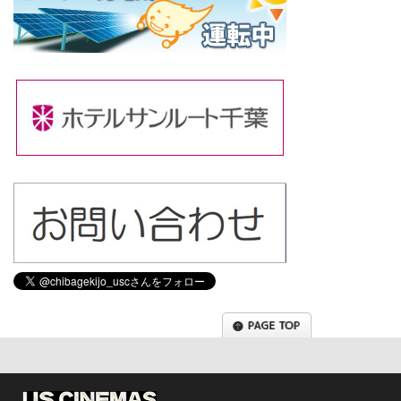
Tweets by chibagekijo_usc