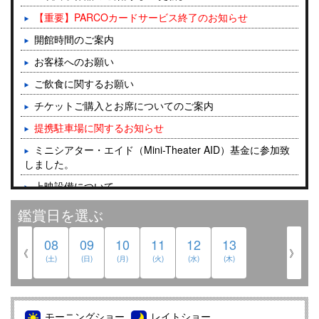
【重要】PARCOカードサービス終了のお知らせ
開館時間のご案内
お客様へのお願い
ご飲食に関するお願い
チケットご購入とお席についてのご案内
提携駐車場に関するお知らせ
ミニシアター・エイド（Mini-Theater AID）基金に参加致
しました。
上映設備について
鑑賞日を選ぶ
08
09
10
11
12
13
《
》
(土)
(日)
(月)
(火)
(水)
(木)
モーニングショー
レイトショー