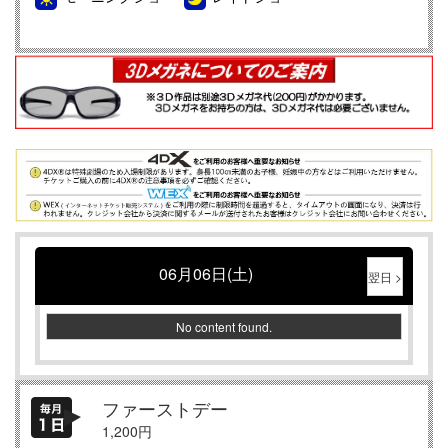
06月06日(土)
翌日 >
No content found.
ファーストデー
1,200円