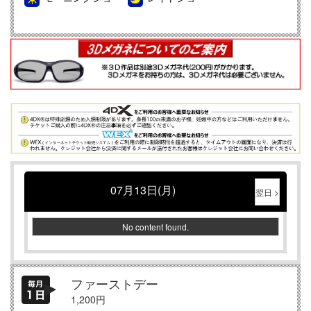
07月13日(月)
翌日 >
No content found.
ファーストデー
1,200円