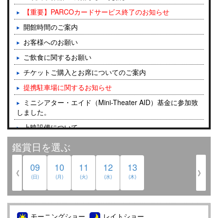
【重要】PARCOカードサービス終了のお知らせ
開館時間のご案内
お客様へのお願い
ご飲食に関するお願い
チケットご購入とお席についてのご案内
提携駐車場に関するお知らせ
ミニシアター・エイド（Mini-Theater AID）基金に参加致
しました。
上映設備について
鑑賞日を選ぶ
09
10
11
12
13
《
》
(日)
(月)
(火)
(水)
(木)
モーニングショー
レイトショー