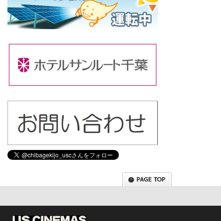
Tweets by chibagekijo_usc