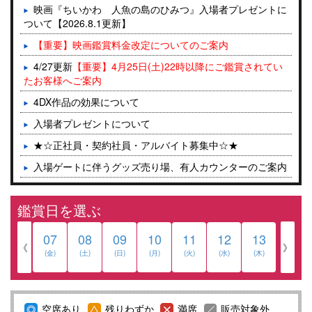
映画『ちいかわ 人魚の島のひみつ』入場者プレゼントに
ついて【2026.8.1更新】
【重要】映画鑑賞料金改定についてのご案内
4/27更新
【重要】4月25日(土)22時以降にご鑑賞されてい
たお客様へご案内
4DX作品の効果について
入場者プレゼントについて
★☆正社員・契約社員・アルバイト募集中☆★
入場ゲートに伴うグッズ売り場、有人カウンターのご案内
2025/7/15(火)より入場ゲート導入について
鑑賞日を選ぶ
コンセッション ドリンクセルフサービス化について
映画館のマナーについて
07
08
09
10
11
12
13
《
》
【重要】WEXにてチケット購入を予定されているお客様
(金)
(土)
(日)
(月)
(火)
(水)
(木)
へ
WEXチケット購入手順
空席あり
残りわずか
満席
販売対象外
メンバーズ会員様募集中！！詳しくはコチラ