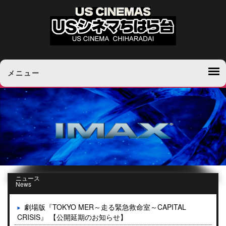
メニュー
ニュース
News
劇場版『TOKYO MER～走る緊急救命室～CAPITAL
CRISIS』 【公開延期のお知らせ】