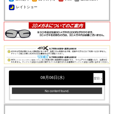
レイトショー
WEXご購入メールが届かない件について
当劇場内での料金のお支払い方法について
レイトショーをご鑑賞予定のお客様へ
終了作品のご案内
【重要】4DX初体験の方は必ずこちらのページをお読みく
ださい
08月06日(水)
翌日 >
No content found.