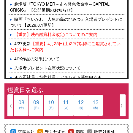
劇場版『TOKYO MER～走る緊急救命室～CAPITAL
CRISIS』 【公開延期のお知らせ】
映画『ちいかわ 人魚の島のひみつ』入場者プレゼントに
ついて【2026.8.1更新】
【重要】映画鑑賞料金改定についてのご案内
4/27更新
【重要】4月25日(土)22時以降にご鑑賞されてい
たお客様へご案内
4DX作品の効果について
入場者プレゼント在庫状況について
★☆正社員・契約社員・アルバイト募集中☆★
入場ゲートに伴うグッズ売り場、有人カウンターのご案内
鑑賞日を選ぶ
2025/7/15(火)より入場ゲート導入について
08
09
10
11
12
13
コンセッション ドリンクセルフサービス化について
《
》
(土)
(日)
(月)
(火)
(水)
(木)
映画館のマナーについて
【重要】WEXにてチケット購入を予定されているお客様
へ
空席あり
残りわずか
満席
販売対象外