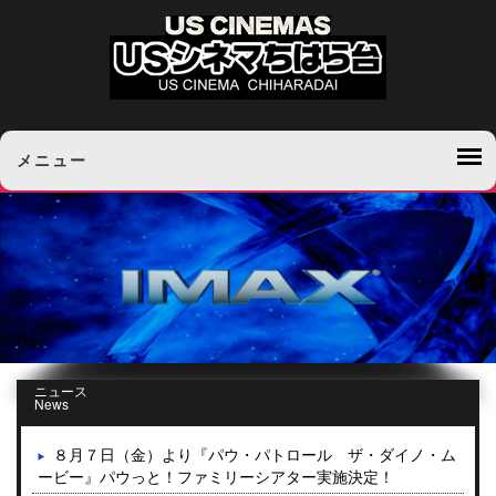
メニュー
ニュース
News
８月７日（金）より『パウ・パトロール ザ・ダイノ・ム
ービー』パウっと！ファミリーシアター実施決定！