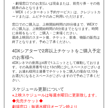
・劇場窓口でのお支払いは現金または、前売り券・その他
紙券のみとなります。
・WEX（インターネット予約サービス）は、クレジットカ
ードまたは、ムビチケのみご利用いただけます。
窓口でのご購入は、上映開始時間の20分後まで、WEXで
のご購入は、上映開始時間の5分前までとなります。時間
に余裕をもって、ご購入・ご来場ください。
最終上映回のスタート後、チケット、飲食、物販の販売は
終了となります。予めご了承ください。
4DXシアターで2席以上チケットをご購入予定
のお客様へ
4DXシネマの座席は4席で1ユニットとして稼動しておりま
す。その為座席番号12と13の間に少しスペースがございま
す。お連れ様同士連番でチケットをご購入の場合12,13を
お選びになるとスペースがございますので予めご了承くだ
さい。
スケジュール更新について
※上映スケジュールは毎週水曜日に更新致します。
◆先売チケット◆
劇場窓口：毎週水曜日オープン時より