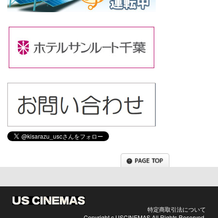
Tweets by kisarazu_usc
特定商取引法について
Copyright c USCINEMAS All Rights Reserved.