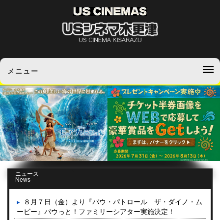
メニュー
ニュース
News
８月７日（金）より『パウ・パトロール ザ・ダイノ・ム
ービー』パウっと！ファミリーシアター実施決定！