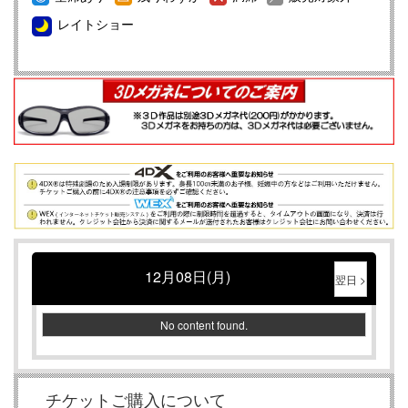
公式X（旧Twitter）のご案内
レイトショー
★☆正社員・契約社員・アルバイト募集中☆★
【重要】4DX初体験の方は必ずこちらのページをお読みく
ださい
映画館のマナーについて
メンバーズ会員様募集中！！詳しくはコチラ
12月08日(月)
翌日 >
No content found.
チケットご購入について