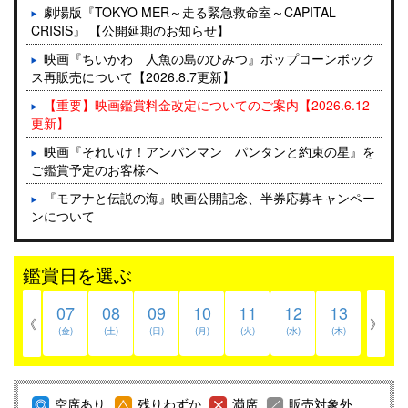
劇場版『TOKYO MER～走る緊急救命室～CAPITAL
CRISIS』 【公開延期のお知らせ】
映画『ちいかわ 人魚の島のひみつ』ポップコーンボック
ス再販売について【2026.8.7更新】
【重要】映画鑑賞料金改定についてのご案内【2026.6.12
更新】
映画『それいけ！アンパンマン パンタンと約束の星』を
ご鑑賞予定のお客様へ
『モアナと伝説の海』映画公開記念、半券応募キャンペー
ンについて
シアター9上映作品をご鑑賞予定のお客様へ
鑑賞日を選ぶ
4DX作品の効果について
営業時間変更・USシネマ出入口のお知らせ 【2026.8.4
07
08
09
10
11
12
13
更新】
《
》
(金)
(土)
(日)
(月)
(火)
(水)
(木)
上映終了作品のご案内
入場者プレゼントのお知らせ
空席あり
残りわずか
満席
販売対象外
WEXご購入メールが届かない件について