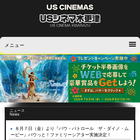
メニュー
ニュース
News
８月７日（金）より『パウ・パトロール ザ・ダイノ・ム
ービー』パウっと！ファミリーシアター実施決定！