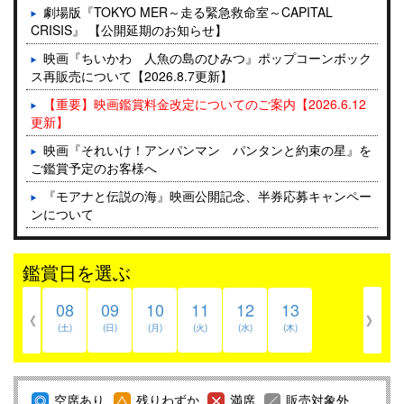
劇場版『TOKYO MER～走る緊急救命室～CAPITAL
CRISIS』 【公開延期のお知らせ】
映画『ちいかわ 人魚の島のひみつ』ポップコーンボック
ス再販売について【2026.8.7更新】
【重要】映画鑑賞料金改定についてのご案内【2026.6.12
更新】
映画『それいけ！アンパンマン パンタンと約束の星』を
ご鑑賞予定のお客様へ
『モアナと伝説の海』映画公開記念、半券応募キャンペー
ンについて
シアター9上映作品をご鑑賞予定のお客様へ
鑑賞日を選ぶ
4DX作品の効果について
営業時間変更・USシネマ出入口のお知らせ 【2026.8.4
08
09
10
11
12
13
更新】
《
》
(土)
(日)
(月)
(火)
(水)
(木)
上映終了作品のご案内
入場者プレゼントのお知らせ
空席あり
残りわずか
満席
販売対象外
WEXご購入メールが届かない件について