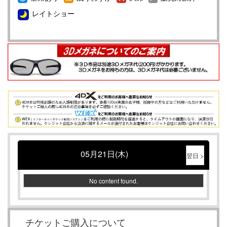
公式X（旧Twitter）のご案内
レイトショー
★☆正社員・契約社員・アルバイト募集中☆★
【重要】4DX初体験の方は必ずこちらのページをお読みく
ださい
映画館のマナーについて
メンバーズ会員様募集中！！詳しくはコチラ
05月21日(木)
翌日 >
No content found.
チケットご購入について