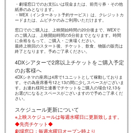
・劇場窓口でのお支払いは現金または、前売り券・その他
紙券のみとなります。
・WEX（インターネット予約サービス）は、クレジットカ
ードまたは、ムビチケのみご利用いただけます。
窓口でのご購入は、上映開始時間の20分後まで、WEXで
のご購入は、上映開始時間の5分前までとなります。時間
に余裕をもって、ご購入・ご来場ください。
最終上映回のスタート後、チケット、飲食、物販の販売は
終了となります。予めご了承ください。
4DXシアターで2席以上チケットをご購入予定
のお客様へ
4DXシネマの座席は4席で1ユニットとして稼動しておりま
す。その為座席番号12と13の間に少しスペースがございま
す。お連れ様同士連番でチケットをご購入の場合12,13を
お選びになるとスペースがございますので予めご了承くだ
さい。
スケジュール更新について
※上映スケジュールは毎週水曜日に更新致します。
◆先売チケット◆
劇場窓口：毎週水曜日オープン時より