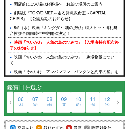
開店前にご来場のお客様へ お並び場所のご案内
劇場版『TOKYO MER～走る緊急救命室～CAPITAL
CRISIS』 【公開延期のお知らせ】
8/5（水）映画『キングダム 魂の決戦』特大ヒット御礼舞
台挨拶全国同時生中継開催決定！
映画『ちいかわ 人魚の島のひみつ』【入場者特典配布終
了のお知らせ】
映画『ちいかわ 人魚の島のひみつ』 劇場物販につい
て
映画『それいけ！アンパンマン パンタンと約束の星』を
ご鑑賞予定のお客様へ
鑑賞日を選ぶ
8月6日(木)の終了作品のご案内
『モアナと伝説の海』映画公開記念、半券応募キャンペー
06
07
08
09
10
11
12
13
ンについて
《
》
(木)
(金)
(土)
(日)
(月)
(火)
(水)
(木)
入場者プレゼントのご案内【2026/8/6更新】
4DX作品の効果について
空席あり
残りわずか
満席
販売対象外
『ScreenX with ADMIXシアター』2025年12月11日(木) グ