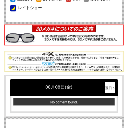
【重要】ＵＳシネマつくばから「お支払いについて」のお
レイトショー
知らせ
WEXご購入メールが届かない件について
【重要】映画鑑賞料金改定についてのご案内
【重要】４ＤＸ鑑賞料金改定についてのご案内
【重要】ADMIXシアター鑑賞料金改定についてのご案内
【重要】4DX初体験の方は必ずこちらのページをお読みく
ださい
WEXをご利用のお客様へ重要なお知らせ
Instagram/Twitterはじめました！
08月08日(金)
翌日 >
No content found.