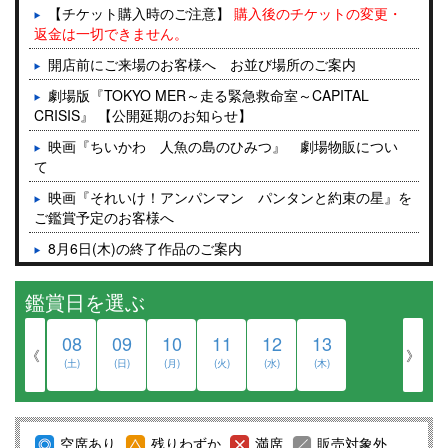
【チケット購入時のご注意】
購入後のチケットの変更・
返金は一切できません。
開店前にご来場のお客様へ お並び場所のご案内
劇場版『TOKYO MER～走る緊急救命室～CAPITAL
CRISIS』 【公開延期のお知らせ】
映画『ちいかわ 人魚の島のひみつ』 劇場物販につい
て
映画『それいけ！アンパンマン パンタンと約束の星』を
ご鑑賞予定のお客様へ
8月6日(木)の終了作品のご案内
『モアナと伝説の海』映画公開記念、半券応募キャンペー
鑑賞日を選ぶ
ンについて
入場者プレゼントのご案内【2026/8/6更新】
08
09
10
11
12
13
《
》
4DX作品の効果について
(土)
(日)
(月)
(火)
(水)
(木)
『ScreenX with ADMIXシアター』2025年12月11日(木) グ
ランドオープンのお知らせ
空席あり
残りわずか
満席
販売対象外
映画館のマナーについて