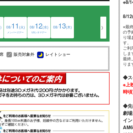
※8
ター』2025年12月11日(木) グランドオープンのお知らせ
8/
お支払いについて」のお知らせ
11
12
13
※最
)
08/
(火)
08/
(水)
08/
(木)
》
ついて
の予
メンバーズデー
USシネマデー
り場
てのご案内
す。
ご利
いてのご案内
しま
席
販売対象外
レイトショー
改定についてのご案内
最終
りま
ちらのページをお読みください
知らせ
◆ス
※上
時頃
◆先
劇場
イン
AM6