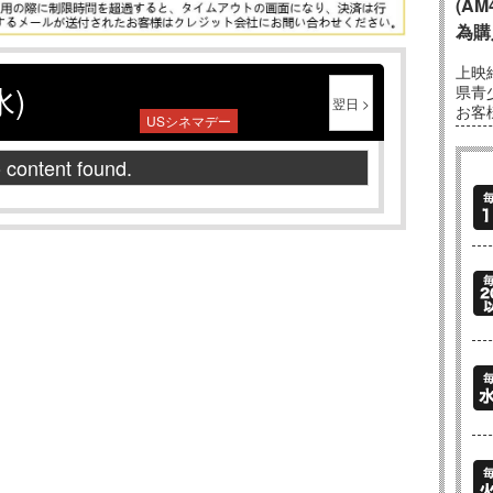
(A
為購
上映
水)
県青
翌日 >
お客
USシネマデー
 content found.