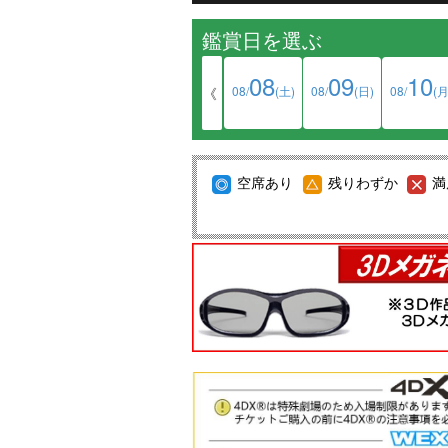
『ScreenX with ADMIXシア
鑑賞日を選ぶ
映画館のマナーについて
【重要】ＵＳシネマつくばから「
08
09
10
08/
(土)
08/
(日)
08/
(月
《
WEXご購入メールが届かない件に
【重要】映画鑑賞料金改定につい
【重要】４ＤＸ鑑賞料金改定につ
空席あり
残りわずか
満
【重要】ADMIXシアター鑑賞料金
【重要】4DX初体験の方は必ずこ
WEXをご利用のお客様へ重要なお
Instagram/Twitterはじめました！