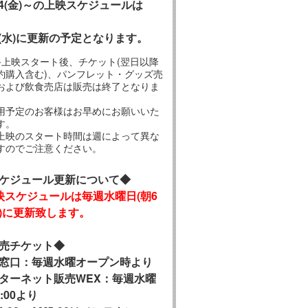
/14(金)～の上映スケジュールは
12(水)に更新の予定となります。
終上映スタート後、チケット(翌日以降
約購入含む)、パンフレット・グッズ売
および飲食売店は販売は終了となりま
用予定のお客様はお早めにお願いいた
す。
上映のスタート時間は週によって異な
すのでご注意ください。
ケジュール更新について◆
映スケジュールは毎週水曜日
(朝6
)に更新致します。
売チケット◆
窓口：毎週水曜オープン時より
ターネット販売WEX：毎週水曜
:00より