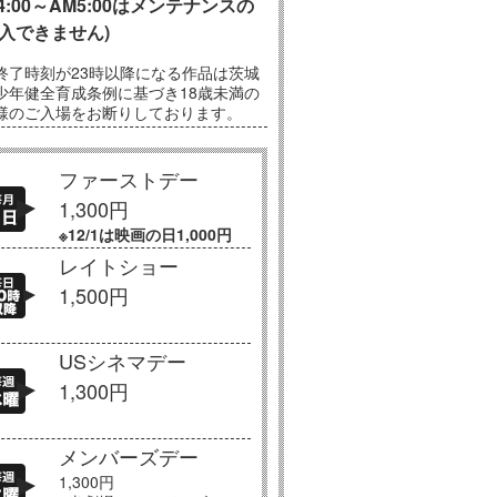
M4:00～AM5:00はメンテナンスの
入できません)
終了時刻が23時以降になる作品は茨城
少年健全育成条例に基づき18歳未満の
様のご入場をお断りしております。
ファーストデー
1,300円
※12/1は映画の日1,000円
レイトショー
1,500円
USシネマデー
1,300円
メンバーズデー
1,300円