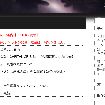
チケ
案内【2026.8.7更新】
・劇
売り
後のチケットの変更・返金は一切できません。
・W
は、
び場所のご案内
みご
室～CAPITAL CRISIS』 【公開延期のお知らせ】
窓口
つ』 劇場物販について
まで
5分
パンタンと約束の星』をご鑑賞予定のお客様へ
て、
オー
念、半券応募キャンペーンについて
/6更新】
8/7(