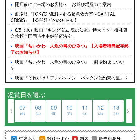
開店前にご来場のお客様へ お並び場所のご案内
劇場版『TOKYO MER～走る緊急救命室～CAPITAL
CRISIS』 【公開延期のお知らせ】
8/5（水）映画『キングダム 魂の決戦』特大ヒット御礼舞
台挨拶全国同時生中継開催決定！
映画『ちいかわ 人魚の島のひみつ』【入場者特典配布終
了のお知らせ】
映画『ちいかわ 人魚の島のひみつ』 劇場物販につい
て
映画『それいけ！アンパンマン パンタンと約束の星』を
ご鑑賞予定のお客様へ
鑑賞日を選ぶ
8月6日(木)の終了作品のご案内
『モアナと伝説の海』映画公開記念、半券応募キャンペー
07
08
09
10
11
12
13
ンについて
《
》
(金)
(土)
(日)
(月)
(火)
(水)
(木)
入場者プレゼントのご案内【2026/8/6更新】
4DX作品の効果について
空席あり
残りわずか
満席
販売対象外
『ScreenX with ADMIXシアター』2025年12月11日(木) グ