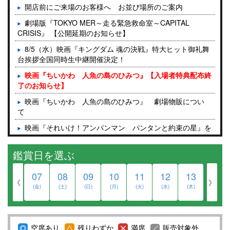
開店前にご来場のお客様へ お並び場所のご案内
劇場版『TOKYO MER～走る緊急救命室～CAPITAL
CRISIS』 【公開延期のお知らせ】
8/5（水）映画『キングダム 魂の決戦』特大ヒット御礼舞
台挨拶全国同時生中継開催決定！
映画『ちいかわ 人魚の島のひみつ』【入場者特典配布終
了のお知らせ】
映画『ちいかわ 人魚の島のひみつ』 劇場物販につい
て
映画『それいけ！アンパンマン パンタンと約束の星』を
ご鑑賞予定のお客様へ
鑑賞日を選ぶ
8月6日(木)の終了作品のご案内
『モアナと伝説の海』映画公開記念、半券応募キャンペー
07
08
09
10
11
12
13
ンについて
《
》
(金)
(土)
(日)
(月)
(火)
(水)
(木)
入場者プレゼントのご案内【2026/8/6更新】
4DX作品の効果について
空席あり
残りわずか
満席
販売対象外
『ScreenX with ADMIXシアター』2025年12月11日(木) グ